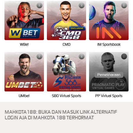
i
i
i
WBet
CMD
IM Sportsbook
i
i
i
UMbet
SBO Virtual Sports
PP Virtual Sports
MAHKOTA188: BUKA DAN MASUK LINK ALTERNATIF
LOGIN AJA DI MAHKOTA 188 TERHORMAT