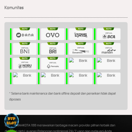
Komunitas
* Selama bank maintenance dan bank offline deposit dan penarikan tidak dapat
diproses
©2026 MAHKOTA188 menawarkan berbagai macam provider pilihan terbaik dan
didukung oleh Layanan Pelanggan profesional 24/7 yang siap melayani Anda.