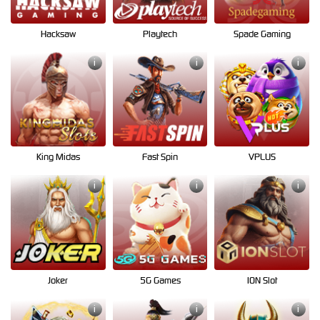
Hacksaw
Playtech
Spade Gaming
i
i
i
King Midas
Fast Spin
VPLUS
i
i
i
Joker
5G Games
ION Slot
i
i
i