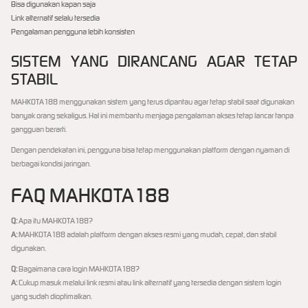
Bisa digunakan kapan saja
Link alternatif selalu tersedia
Pengalaman pengguna lebih konsisten
SISTEM YANG DIRANCANG AGAR TETAP
STABIL
MAHKOTA188 menggunakan sistem yang terus dipantau agar tetap stabil saat digunakan
banyak orang sekaligus. Hal ini membantu menjaga pengalaman akses tetap lancar tanpa
gangguan berarti.
Dengan pendekatan ini, pengguna bisa tetap menggunakan platform dengan nyaman di
berbagai kondisi jaringan.
FAQ MAHKOTA188
Q:
Apa itu MAHKOTA188?
A:
MAHKOTA188 adalah platform dengan akses resmi yang mudah, cepat, dan stabil
digunakan.
Q:
Bagaimana cara login MAHKOTA188?
A:
Cukup masuk melalui link resmi atau link alternatif yang tersedia dengan sistem login
yang sudah dioptimalkan.