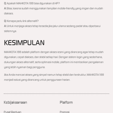
Q:
Apakah MAHKOTA188 bisa digunakan di HP?
A:
Bisa, karena sudah menggunakan tampilan mobile-friendly yang ringan dan mudah
diakses.
Q:
Kenapa perlu link alternatif?
A:
Untuk menjaga akses tetap tersedia jika jalur utama sedang padat atau diperbarui
sistemnya.
KESIMPULAN
MAHKOTA188 adalah platform dengan akses resmi yang dirancang agar tetap mudah
digunakan, cepat diakses, dan stabil setiap hari. Dengan sistem login yang sederhana,
dukungan akses alternatif, serta optimasi mobile, platform ini memberikan pengalaman
yang lebih nyaman bagi pengguna.
Jika Anda mencari akses yang simpel namun tetap stabil dan terstruktur, MAHKOTA188
menjadi solusi yang dirancang untuk penggunaan harian.
Kebijaksanaan
Platform
Pusat Bantuan
Promosi