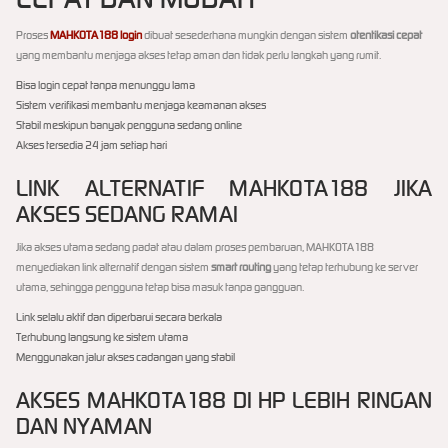
Proses
MAHKOTA188 login
dibuat sesederhana mungkin dengan sistem
otentikasi cepat
yang membantu menjaga akses tetap aman dan tidak perlu langkah yang rumit.
Bisa login cepat tanpa menunggu lama
Sistem verifikasi membantu menjaga keamanan akses
Stabil meskipun banyak pengguna sedang online
Akses tersedia 24 jam setiap hari
LINK ALTERNATIF MAHKOTA188 JIKA
AKSES SEDANG RAMAI
Jika akses utama sedang padat atau dalam proses pembaruan, MAHKOTA188
menyediakan link alternatif dengan sistem
smart routing
yang tetap terhubung ke server
utama, sehingga pengguna tetap bisa masuk tanpa gangguan.
Link selalu aktif dan diperbarui secara berkala
Terhubung langsung ke sistem utama
Menggunakan jalur akses cadangan yang stabil
AKSES MAHKOTA188 DI HP LEBIH RINGAN
DAN NYAMAN