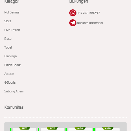
Kategori
Dukungan
Hot Games
087742144297
Slots
mahkota188official
Live Casino
Race
Togel
Olahraga
Crash Game
Arcade
E-Sports
Sabung Ayam
Komunitas