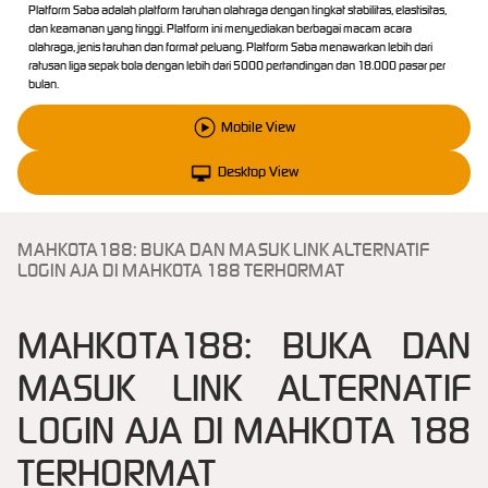
Platform Saba adalah platform taruhan olahraga dengan tingkat stabilitas, elastisitas,
dan keamanan yang tinggi. Platform ini menyediakan berbagai macam acara
olahraga, jenis taruhan dan format peluang. Platform Saba menawarkan lebih dari
ratusan liga sepak bola dengan lebih dari 5000 pertandingan dan 18.000 pasar per
bulan.
Mobile View
Desktop View
MAHKOTA188: BUKA DAN MASUK LINK ALTERNATIF
LOGIN AJA DI MAHKOTA 188 TERHORMAT
MAHKOTA188: BUKA DAN
MASUK LINK ALTERNATIF
LOGIN AJA DI MAHKOTA 188
TERHORMAT