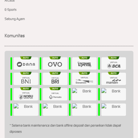
Arcade
E-Sports
Sabung Ayam
Komunitas
* Selama bank maintenance dan bank offline deposit dan penarikan tidak dapat
diproses