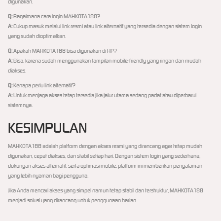
digunakan.
Q:
Bagaimana cara login MAHKOTA188?
A:
Cukup masuk melalui link resmi atau link alternatif yang tersedia dengan sistem login
yang sudah dioptimalkan.
Q:
Apakah MAHKOTA188 bisa digunakan di HP?
A:
Bisa, karena sudah menggunakan tampilan mobile-friendly yang ringan dan mudah
diakses.
Q:
Kenapa perlu link alternatif?
A:
Untuk menjaga akses tetap tersedia jika jalur utama sedang padat atau diperbarui
sistemnya.
KESIMPULAN
MAHKOTA188 adalah platform dengan akses resmi yang dirancang agar tetap mudah
digunakan, cepat diakses, dan stabil setiap hari. Dengan sistem login yang sederhana,
dukungan akses alternatif, serta optimasi mobile, platform ini memberikan pengalaman
yang lebih nyaman bagi pengguna.
Jika Anda mencari akses yang simpel namun tetap stabil dan terstruktur, MAHKOTA188
menjadi solusi yang dirancang untuk penggunaan harian.