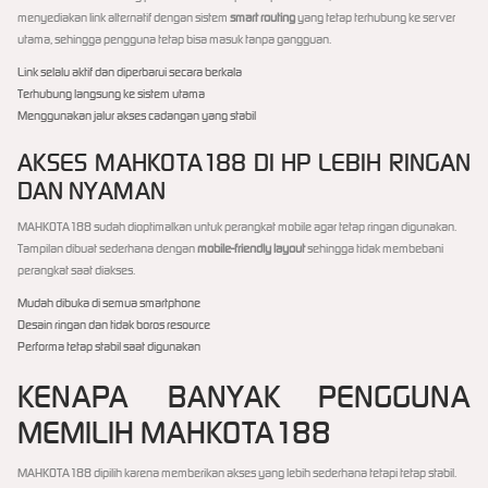
menyediakan link alternatif dengan sistem
smart routing
yang tetap terhubung ke server
utama, sehingga pengguna tetap bisa masuk tanpa gangguan.
Link selalu aktif dan diperbarui secara berkala
Terhubung langsung ke sistem utama
Menggunakan jalur akses cadangan yang stabil
AKSES MAHKOTA188 DI HP LEBIH RINGAN
DAN NYAMAN
MAHKOTA188 sudah dioptimalkan untuk perangkat mobile agar tetap ringan digunakan.
Tampilan dibuat sederhana dengan
mobile-friendly layout
sehingga tidak membebani
perangkat saat diakses.
Mudah dibuka di semua smartphone
Desain ringan dan tidak boros resource
Performa tetap stabil saat digunakan
KENAPA BANYAK PENGGUNA
MEMILIH MAHKOTA188
MAHKOTA188 dipilih karena memberikan akses yang lebih sederhana tetapi tetap stabil.