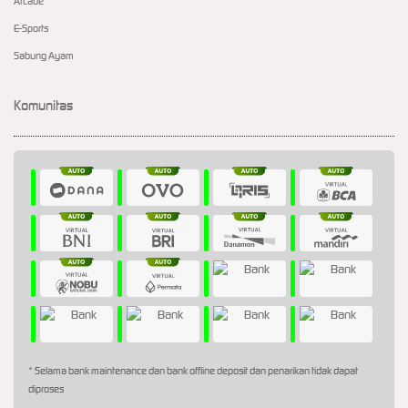
Arcade
E-Sports
Sabung Ayam
Komunitas
* Selama bank maintenance dan bank offline deposit dan penarikan tidak dapat
diproses