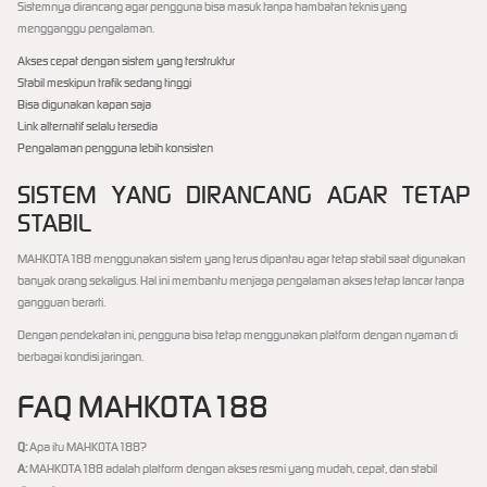
Sistemnya dirancang agar pengguna bisa masuk tanpa hambatan teknis yang
mengganggu pengalaman.
Akses cepat dengan sistem yang terstruktur
Stabil meskipun trafik sedang tinggi
Bisa digunakan kapan saja
Link alternatif selalu tersedia
Pengalaman pengguna lebih konsisten
SISTEM YANG DIRANCANG AGAR TETAP
STABIL
MAHKOTA188 menggunakan sistem yang terus dipantau agar tetap stabil saat digunakan
banyak orang sekaligus. Hal ini membantu menjaga pengalaman akses tetap lancar tanpa
gangguan berarti.
Dengan pendekatan ini, pengguna bisa tetap menggunakan platform dengan nyaman di
berbagai kondisi jaringan.
FAQ MAHKOTA188
Q:
Apa itu MAHKOTA188?
A:
MAHKOTA188 adalah platform dengan akses resmi yang mudah, cepat, dan stabil