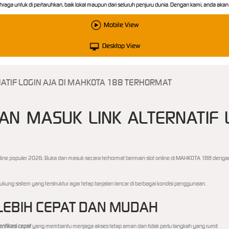
ahraga untuk di pertaruhkan, baik lokal maupun dari seluruh penjuru dunia. Dengan kami, anda aka
Mobile View
Desktop View
TIF LOGIN AJA DI MAHKOTA 188 TERHORMAT
N MASUK LINK ALTERNATIF 
online populer 2026. Buka dan masuk secara terhormat bermain slot online di MAHKOTA 188 denga
kung sistem yang terstruktur agar tetap berjalan lancar di berbagai kondisi penggunaan.
LEBIH CEPAT DAN MUDAH
entikasi cepat
yang membantu menjaga akses tetap aman dan tidak perlu langkah yang rumit.