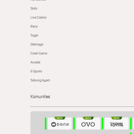
Slots
Live Casino
Race
Togel
Olahraga
Crash Game
Arcade
E-Sports
Sabung Ayam
Komunitas