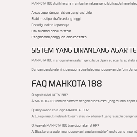
MAHKOTA188 dipilih karena memberikan akses yang lebih sederhana tetap
Akses cepat dengan sistem yang terstruktur
Stabil meskipun trafik sedang tinggi
Bisa digunakan kapan saja
Link alternatif selalu tersedia
Pengalaman pengguna lebih konsisten
SISTEM YANG DIRANCANG AGAR TE
MAHKOTA188 menggunakan sistem yang terus dipantau agar tetap stabil sa
Dengan pendekatan ini, pengguna bisa tetap menggunakan platform dengan
FAQ MAHKOTA188
Q:
Apa itu MAHKOTA188?
A:
MAHKOTA188 adalah platform dengan akses resmi yang mudah, cepat, da
Q:
Bagaimana cara login MAHKOTA188?
A:
Cukup masuk melalui link resmi atau link alternatif yang tersedia dengan 
Q:
Apakah MAHKOTA188 bisa digunakan di HP?
A:
Bisa, karena sudah menggunakan tampilan mobile-friendly yang ringan 