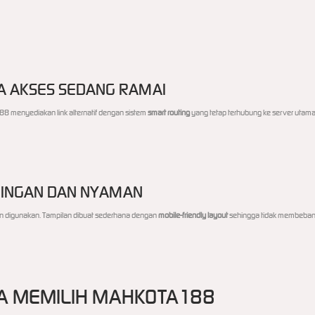
KA AKSES SEDANG RAMAI
 menyediakan link alternatif dengan sistem
smart routing
yang tetap terhubung ke server utam
 RINGAN DAN NYAMAN
n digunakan. Tampilan dibuat sederhana dengan
mobile-friendly layout
sehingga tidak membebani 
A MEMILIH MAHKOTA188