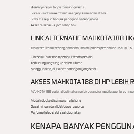
Bisa login cepat tanpa menunggu lama
Sistem verifikasi membantu menjaga keamanan akses
Stabil meskipun banyak pengguna sedang online
Akses tersedia 24 jam setiap hari
LINK ALTERNATIF MAHKOTA188 JI
Jika akses utama sedang padat atau dalam proses pembaruan, MAHKOTA188
Link selalu aktif dan diperbarui secara berkala
Terhubung langsung ke sistem utama
Menggunakan jalur akses cadangan yang stabil
AKSES MAHKOTA188 DI HP LEBIH
MAHKOTA188 sudah dioptimalkan untuk perangkat mobile agar tetap ringa
Mudah dibuka di semua smartphone
Desain ringan dan tidak boros resource
Performa tetap stabil saat digunakan
KENAPA BANYAK PENGGUN