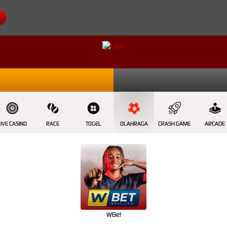
LIVE CASINO
RACE
TOGEL
OLAHRAGA
CRASH GAME
ARCADE
WBet