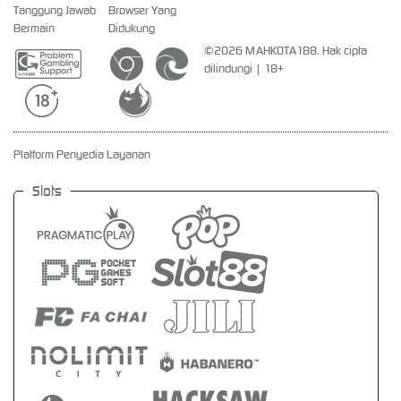
Tanggung Jawab
Browser Yang
Bermain
Didukung
©2026 MAHKOTA188. Hak cipta
dilindungi | 18+
Platform Penyedia Layanan
Slots