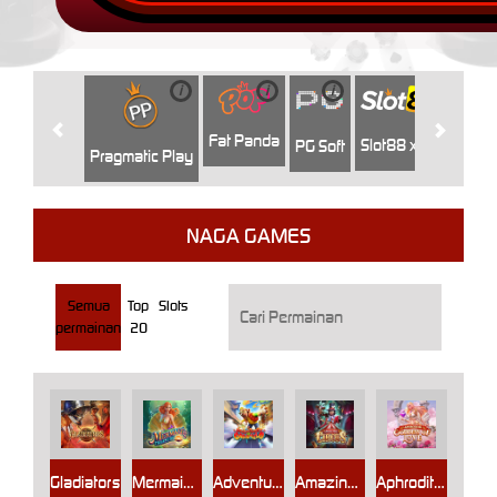
i
i
i
i
i
Facha
Fat Panda
Slot88 x PP
PG Soft
Pragmatic Play
NAGA GAMES
Semua
Top
Slots
permainan
20
Gladiators
Mermaid's Treasure
Adventures Of Caramelo
Amazing Circus
Aphrodite - Goddess of Love