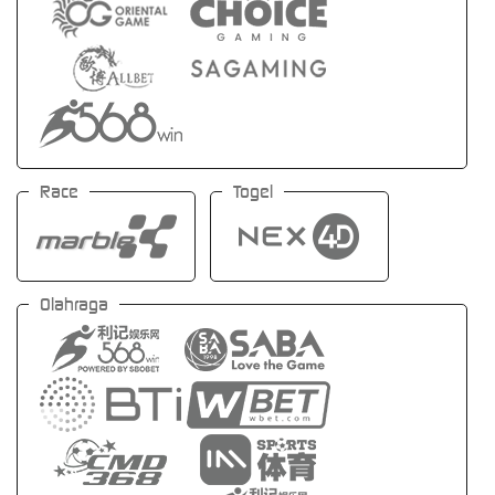
Race
Togel
Olahraga