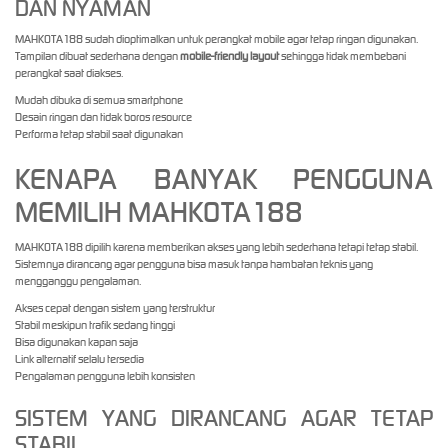
DAN NYAMAN
MAHKOTA188 sudah dioptimalkan untuk perangkat mobile agar tetap ringan digunakan.
Tampilan dibuat sederhana dengan
mobile-friendly layout
sehingga tidak membebani
perangkat saat diakses.
Mudah dibuka di semua smartphone
Desain ringan dan tidak boros resource
Performa tetap stabil saat digunakan
KENAPA BANYAK PENGGUNA
MEMILIH MAHKOTA188
MAHKOTA188 dipilih karena memberikan akses yang lebih sederhana tetapi tetap stabil.
Sistemnya dirancang agar pengguna bisa masuk tanpa hambatan teknis yang
mengganggu pengalaman.
Akses cepat dengan sistem yang terstruktur
Stabil meskipun trafik sedang tinggi
Bisa digunakan kapan saja
Link alternatif selalu tersedia
Pengalaman pengguna lebih konsisten
SISTEM YANG DIRANCANG AGAR TETAP
STABIL