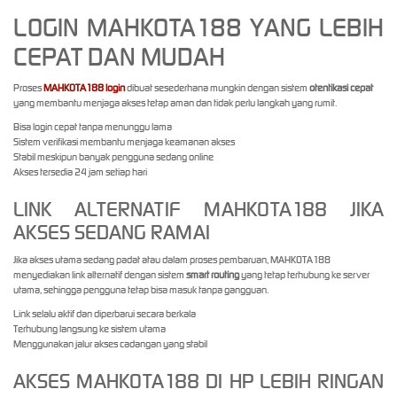
LOGIN MAHKOTA188 YANG LEBIH
CEPAT DAN MUDAH
Proses
MAHKOTA188 login
dibuat sesederhana mungkin dengan sistem
otentikasi cepat
yang membantu menjaga akses tetap aman dan tidak perlu langkah yang rumit.
Bisa login cepat tanpa menunggu lama
Sistem verifikasi membantu menjaga keamanan akses
Stabil meskipun banyak pengguna sedang online
Akses tersedia 24 jam setiap hari
LINK ALTERNATIF MAHKOTA188 JIKA
AKSES SEDANG RAMAI
Jika akses utama sedang padat atau dalam proses pembaruan, MAHKOTA188
menyediakan link alternatif dengan sistem
smart routing
yang tetap terhubung ke server
utama, sehingga pengguna tetap bisa masuk tanpa gangguan.
Link selalu aktif dan diperbarui secara berkala
Terhubung langsung ke sistem utama
Menggunakan jalur akses cadangan yang stabil
AKSES MAHKOTA188 DI HP LEBIH RINGAN