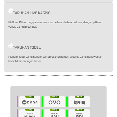
TARUHAN LIVE KASINO
Platform Pilihan bagi perusahaan-perusahaan terbaik di dunia, dengan pilihan
variasi game terbanyak
TARUHAN TOGEL
Platform togel yang menarik dari perusahan terbaik di dunia yang menawarkan
hadiah kemenangan besar