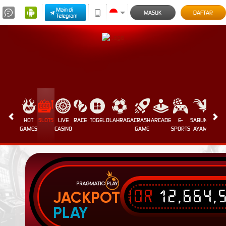
Main di
MASUK
DAFTAR
Telegram
HOT
SLOTS
LIVE
RACE
TOGEL
OLAHRAGA
CRASH
ARCADE
E-
SABUNG
PROM
GAMES
CASINO
GAME
SPORTS
AYAM
IDR
12,664,
JACKPOT
PLAY