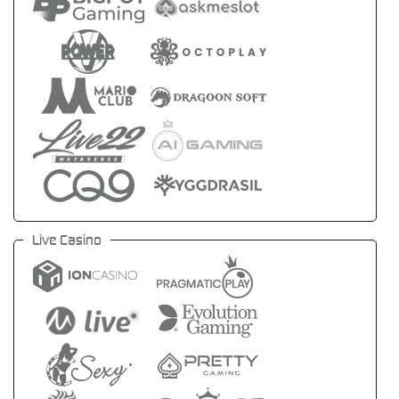
Live Casino