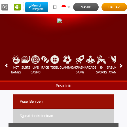
Main di
MASUK
DAFTAR
Telegram
HOT
SLOTS
LIVE
RACE
TOGEL
OLAHRAGA
CRASH
ARCADE
E-
SABUNG
PROM
GAMES
CASINO
GAME
SPORTS
AYAM
Pusat Info
Pusat Bantuan
Syarat dan Ketentuan