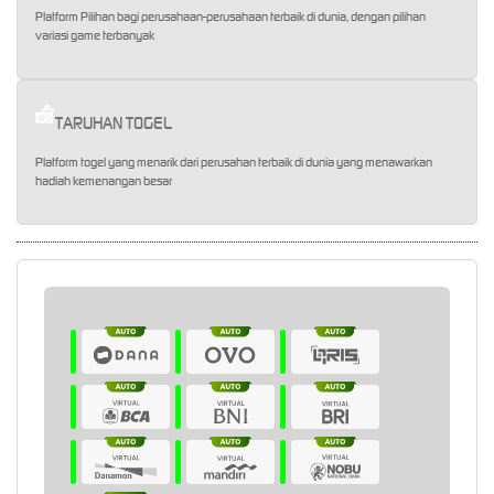
Platform Pilihan bagi perusahaan-perusahaan terbaik di dunia, dengan pilihan
variasi game terbanyak
TARUHAN TOGEL
Platform togel yang menarik dari perusahan terbaik di dunia yang menawarkan
hadiah kemenangan besar