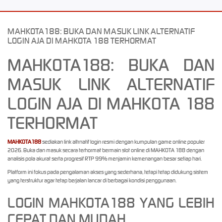
MAHKOTA188: BUKA DAN MASUK LINK ALTERNATIF
LOGIN AJA DI MAHKOTA 188 TERHORMAT
MAHKOTA188: BUKA DAN
MASUK LINK ALTERNATIF
LOGIN AJA DI MAHKOTA 188
TERHORMAT
MAHKOTA188
sediakan link altrnatif login resmi dengan kumpulan game online populer
2026. Buka dan masuk secara terhormat bermain slot online di MAHKOTA 188 dengan
analisis pola akurat serta progresif RTP 99% menjamin kemenangan besar setiap hari.
Platform ini fokus pada pengalaman akses yang sederhana, tetapi tetap didukung sistem
yang terstruktur agar tetap berjalan lancar di berbagai kondisi penggunaan.
LOGIN MAHKOTA188 YANG LEBIH
CEPAT DAN MUDAH