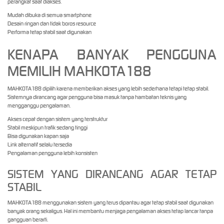
perangkat saat diakses.
Mudah dibuka di semua smartphone
Desain ringan dan tidak boros resource
Performa tetap stabil saat digunakan
KENAPA BANYAK PENGGUNA
MEMILIH MAHKOTA188
MAHKOTA188 dipilih karena memberikan akses yang lebih sederhana tetapi tetap stabil.
Sistemnya dirancang agar pengguna bisa masuk tanpa hambatan teknis yang
mengganggu pengalaman.
Akses cepat dengan sistem yang terstruktur
Stabil meskipun trafik sedang tinggi
Bisa digunakan kapan saja
Link alternatif selalu tersedia
Pengalaman pengguna lebih konsisten
SISTEM YANG DIRANCANG AGAR TETAP
STABIL
MAHKOTA188 menggunakan sistem yang terus dipantau agar tetap stabil saat digunakan
banyak orang sekaligus. Hal ini membantu menjaga pengalaman akses tetap lancar tanpa
gangguan berarti.