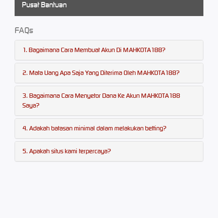
Pusat Bantuan
FAQs
1. Bagaimana Cara Membuat Akun Di MAHKOTA188?
2. Mata Uang Apa Saja Yang Diterima Oleh MAHKOTA188?
3. Bagaimana Cara Menyetor Dana Ke Akun MAHKOTA188
Saya?
4. Adakah batasan minimal dalam melakukan betting?
5. Apakah situs kami terpercaya?