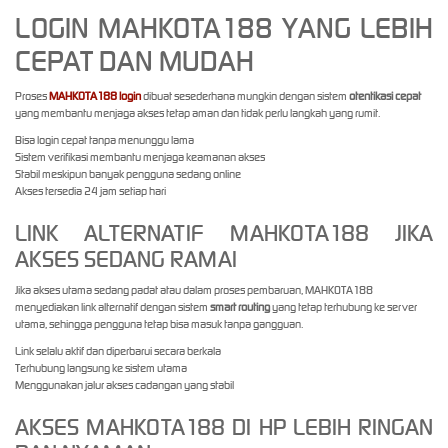
LOGIN MAHKOTA188 YANG LEBIH
CEPAT DAN MUDAH
Proses
MAHKOTA188 login
dibuat sesederhana mungkin dengan sistem
otentikasi cepat
yang membantu menjaga akses tetap aman dan tidak perlu langkah yang rumit.
Bisa login cepat tanpa menunggu lama
Sistem verifikasi membantu menjaga keamanan akses
Stabil meskipun banyak pengguna sedang online
Akses tersedia 24 jam setiap hari
LINK ALTERNATIF MAHKOTA188 JIKA
AKSES SEDANG RAMAI
Jika akses utama sedang padat atau dalam proses pembaruan, MAHKOTA188
menyediakan link alternatif dengan sistem
smart routing
yang tetap terhubung ke server
utama, sehingga pengguna tetap bisa masuk tanpa gangguan.
Link selalu aktif dan diperbarui secara berkala
Terhubung langsung ke sistem utama
Menggunakan jalur akses cadangan yang stabil
AKSES MAHKOTA188 DI HP LEBIH RINGAN