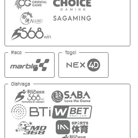
Race
Togel
Olahraga