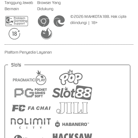
Tanggung Jawab
Browser Yang
Bermain
Didukung
©2026 MAHKOTA188. Hak cipta
dilindungi | 18+
Platform Penyedia Layanan
Slots