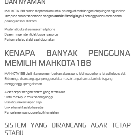
DAN NYAMAN
MAHKOTA188 sudah dioptimalkan untuk perangkat mobile agar tetap ringan digunakan.
Tampilan dibuat sederhana dengan
mobile-friendly layout
sehingga tidak membebani
perangkat saat diakses.
Mudah dibuka di semua smartphone
Desain ringan dan tidak boros resource
Performa tetap stabil saat digunakan
KENAPA BANYAK PENGGUNA
MEMILIH MAHKOTA188
MAHKOTA188 dipilih karena memberikan akses yang lebih sederhana tetapi tetap stabil.
Sistemnya dirancang agar pengguna bisa masuk tanpa hambatan teknis yang
mengganggu pengalaman.
Akses cepat dengan sistem yang terstruktur
Stabil meskipun trafik sedang tinggi
Bisa digunakan kapan saja
Link alternatif selalu tersedia
Pengalaman pengguna lebih konsisten
SISTEM YANG DIRANCANG AGAR TETAP
STABIL