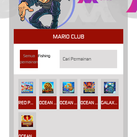
MARIO CLUB
Semua
Fishing
permainan
RED PACKET FISHING
OCEAN KING 2
OCEAN PROJECT
OCEAN KING 3
GALAXY WAR
OCEAN KING 4