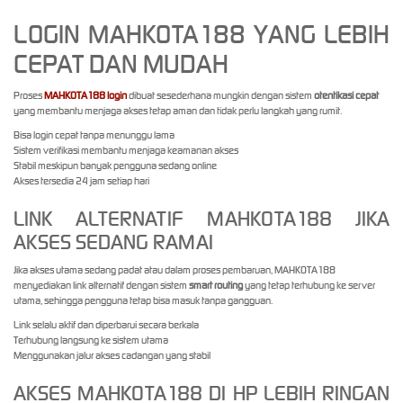
LOGIN MAHKOTA188 YANG LEBIH
CEPAT DAN MUDAH
Proses
MAHKOTA188 login
dibuat sesederhana mungkin dengan sistem
otentikasi cepat
yang membantu menjaga akses tetap aman dan tidak perlu langkah yang rumit.
Bisa login cepat tanpa menunggu lama
Sistem verifikasi membantu menjaga keamanan akses
Stabil meskipun banyak pengguna sedang online
Akses tersedia 24 jam setiap hari
LINK ALTERNATIF MAHKOTA188 JIKA
AKSES SEDANG RAMAI
Jika akses utama sedang padat atau dalam proses pembaruan, MAHKOTA188
menyediakan link alternatif dengan sistem
smart routing
yang tetap terhubung ke server
utama, sehingga pengguna tetap bisa masuk tanpa gangguan.
Link selalu aktif dan diperbarui secara berkala
Terhubung langsung ke sistem utama
Menggunakan jalur akses cadangan yang stabil
AKSES MAHKOTA188 DI HP LEBIH RINGAN