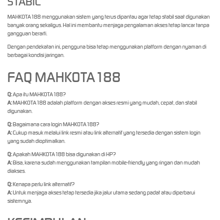
STABIL
MAHKOTA188 menggunakan sistem yang terus dipantau agar tetap stabil saat digunakan
banyak orang sekaligus. Hal ini membantu menjaga pengalaman akses tetap lancar tanpa
gangguan berarti.
Dengan pendekatan ini, pengguna bisa tetap menggunakan platform dengan nyaman di
berbagai kondisi jaringan.
FAQ MAHKOTA188
Q:
Apa itu MAHKOTA188?
A:
MAHKOTA188 adalah platform dengan akses resmi yang mudah, cepat, dan stabil
digunakan.
Q:
Bagaimana cara login MAHKOTA188?
A:
Cukup masuk melalui link resmi atau link alternatif yang tersedia dengan sistem login
yang sudah dioptimalkan.
Q:
Apakah MAHKOTA188 bisa digunakan di HP?
A:
Bisa, karena sudah menggunakan tampilan mobile-friendly yang ringan dan mudah
diakses.
Q:
Kenapa perlu link alternatif?
A:
Untuk menjaga akses tetap tersedia jika jalur utama sedang padat atau diperbarui
sistemnya.