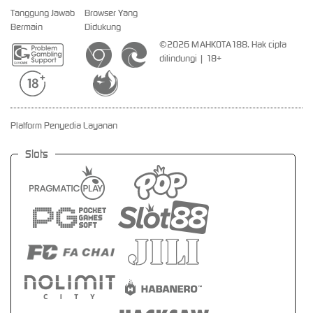
Tanggung Jawab
Browser Yang
Bermain
Didukung
©2026 MAHKOTA188. Hak cipta
dilindungi | 18+
Platform Penyedia Layanan
Slots