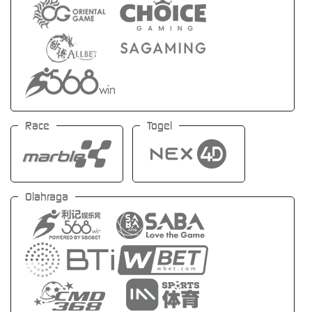
Race
Togel
Olahraga