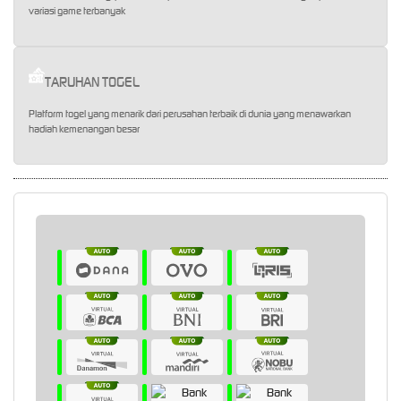
variasi game terbanyak
TARUHAN TOGEL
Platform togel yang menarik dari perusahan terbaik di dunia yang menawarkan
hadiah kemenangan besar