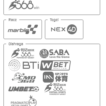
Race
Togel
Olahraga