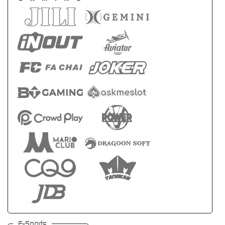
E-Sports