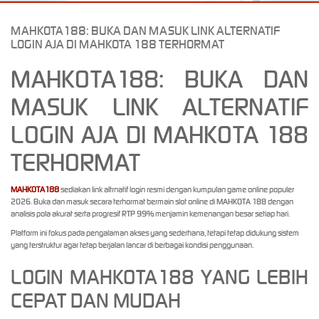
MAHKOTA188: BUKA DAN MASUK LINK ALTERNATIF
LOGIN AJA DI MAHKOTA 188 TERHORMAT
MAHKOTA188: BUKA DAN
MASUK LINK ALTERNATIF
LOGIN AJA DI MAHKOTA 188
TERHORMAT
MAHKOTA188
sediakan link altrnatif login resmi dengan kumpulan game online populer
2026. Buka dan masuk secara terhormat bermain slot online di MAHKOTA 188 dengan
analisis pola akurat serta progresif RTP 99% menjamin kemenangan besar setiap hari.
Platform ini fokus pada pengalaman akses yang sederhana, tetapi tetap didukung sistem
yang terstruktur agar tetap berjalan lancar di berbagai kondisi penggunaan.
LOGIN MAHKOTA188 YANG LEBIH
CEPAT DAN MUDAH