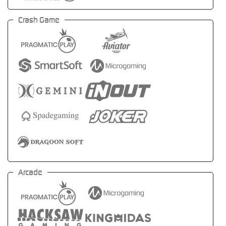
Crash Game
Arcade