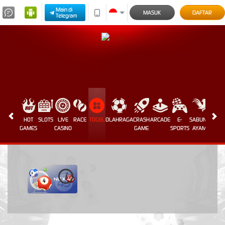
Main di
MASUK
DAFTAR
Telegram
HOT
SLOTS
LIVE
RACE
TOGEL
OLAHRAGA
CRASH
ARCADE
E-
SABUNG
PROM
GAMES
CASINO
GAME
SPORTS
AYAM
i