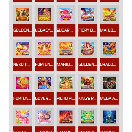
GOLDEN RHINO
LEGACY OF AZTEC
SUGAR FRENZY
FIERY BOXING
MAHJONG WAYS 3+
NEKO TITAN
FORTUNE HORSES
MAHJONG WAYS 3
GOLDEN ISLAND
DRAGON TIGER SHOWDOWN
FORTUNE TRIO
GOVERNMENT DISCO 2
PICHU PICHU
KING'S REALM
MEGA ACE