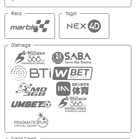
Race
Togel
Olahraga
Crash Game