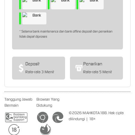
* Selama bank maintenance dan bank offline deposit dan penarikan
tidak dapat diproses
Deposit
Penarikan
Rata-rata 3 Menit
Rata-rata 5 Menit
Tanggung Jawab
Browser Yang
Bermain
Didukung
©2026 MAHKOTA188. Hak cipta
dilindungi | 18+