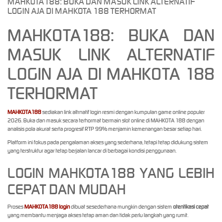
MAHKOTA188: BUKA DAN MASUK LINK ALTERNATIF
LOGIN AJA DI MAHKOTA 188 TERHORMAT
MAHKOTA188: BUKA DAN
MASUK LINK ALTERNATIF
LOGIN AJA DI MAHKOTA 188
TERHORMAT
MAHKOTA188
sediakan link altrnatif login resmi dengan kumpulan game online populer
2026. Buka dan masuk secara terhormat bermain slot online di MAHKOTA 188 dengan
analisis pola akurat serta progresif RTP 99% menjamin kemenangan besar setiap hari.
Platform ini fokus pada pengalaman akses yang sederhana, tetapi tetap didukung sistem
yang terstruktur agar tetap berjalan lancar di berbagai kondisi penggunaan.
LOGIN MAHKOTA188 YANG LEBIH
CEPAT DAN MUDAH
Proses
MAHKOTA188 login
dibuat sesederhana mungkin dengan sistem
otentikasi cepat
yang membantu menjaga akses tetap aman dan tidak perlu langkah yang rumit.