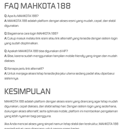
FAQ MAHKOTA188
Q:
Apa itu MAHKOTA188?
A:
MAHKOTA188 adalah platform dengan akses resmi yang mudah, cepat, dan stabil
digunakan.
Q:
Bagaimana cara login MAHKOTA188?
A:
Cukup masuk melalui link resmi atau link alternatif yang tersedia dengan sistem login
yang sudah dioptimalkan.
Q:
Apakah MAHKOTA188 bisa digunakan di HP?
A:
Bisa, karena sudah menggunakan tampilan mobile-friendly yang ringan dan mudah
diakses.
Q:
Kenapa perlu link alternatif?
A:
Untuk menjaga akses tetap tersedia jika jalur utama sedang padat atau diperbarui
sistemnya.
KESIMPULAN
MAHKOTA188 adalah platform dengan akses resmi yang dirancang agar tetap mudah
digunakan, cepat diakses, dan stabil setiap hari. Dengan sistem login yang sederhana,
dukungan akses alternatif, serta optimasi mobile, platform ini memberikan pengalaman
yang lebih nyaman bagi pengguna.
Jika Anda mencari akses yang simpel namun tetap stabil dan terstruktur, MAHKOTA188
menjadi solusi yang dirancang untuk penggunaan harian.