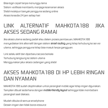
Bisa login cepat tanpa menunggu lama
Sistem verifikasi membantu menjaga keamanan akses
Stabil meskipun banyak pengguna sedang online
Akses tersedia 24 jam setiap hari
LINK ALTERNATIF MAHKOTA188 JIKA
AKSES SEDANG RAMAI
Jika akses utama sedang padat atau dalam proses pembaruan, MAHKOTA188
menyediakan link alternatif dengan sistem
smart routing
yang tetap terhubung ke server
utama, sehingga pengguna tetap bisa masuk tanpa gangguan.
Link selalu aktif dan diperbarui secara berkala
Terhubung langsung ke sistem utama
Menggunakan jalur akses cadangan yang stabil
AKSES MAHKOTA188 DI HP LEBIH RINGAN
DAN NYAMAN
MAHKOTA188 sudah dioptimalkan untuk perangkat mobile agar tetap ringan digunakan.
Tampilan dibuat sederhana dengan
mobile-friendly layout
sehingga tidak membebani
perangkat saat diakses.
Mudah dibuka di semua smartphone
Desain ringan dan tidak boros resource