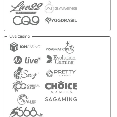
Live Casino